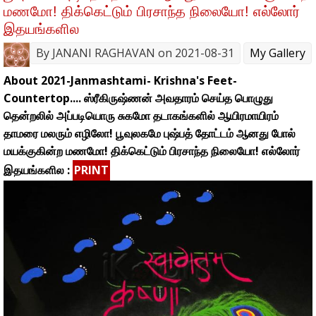
மணமோ! திக்கெட்டும் பிரசாந்த நிலையோ! எல்லோர்
இதயங்களில
By
JANANI RAGHAVAN
on 2021-08-31
My Gallery
About 2021-Janmashtami- Krishna's Feet-
Countertop.... ஸ்ரீகிருஷ்ணன் அவதாரம் செய்த பொழுது
தென்றலில் அப்படியொரு சுகமோ தடாகங்களில் ஆயிரமாயிரம்
தாமரை மலரும் எழிலோ! பூவுலகமே புஷ்பத் தோட்டம் ஆனது போல்
மயக்குகின்ற மணமோ! திக்கெட்டும் பிரசாந்த நிலையோ! எல்லோர்
இதயங்களில :
PRINT