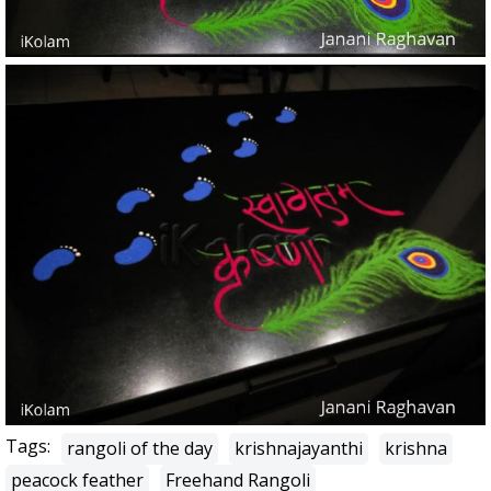
Tags:
rangoli of the day
krishnajayanthi
krishna
peacock feather
Freehand Rangoli