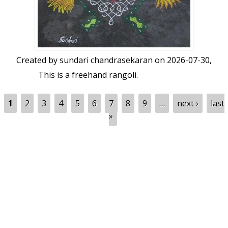
Created by
sundari chandrasekaran
on 2026-07-30,
This is a freehand rangoli.
Pages
1
2
3
4
5
6
7
8
9
…
next ›
last
»